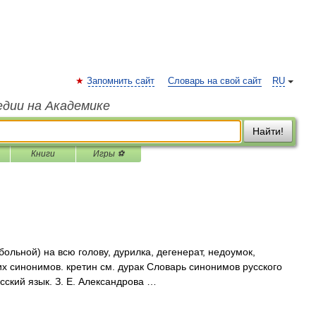
Запомнить сайт
Словарь на свой сайт
RU
едии на Академике
Найти!
Книги
Игры ⚽
больной) на всю голову, дурилка, дегенерат, недоумок,
х синонимов. кретин см. дурак Словарь синонимов русского
усский язык. З. Е. Александрова …