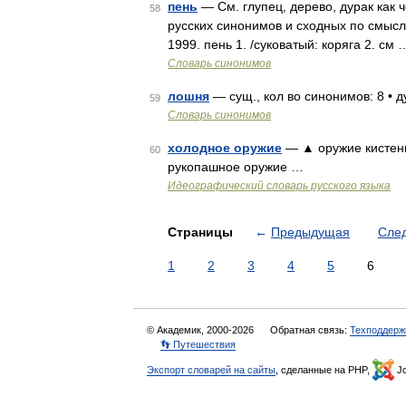
пень
— См. глупец, дерево, дурак как ч
58
русских синонимов и сходных по смыслу
1999. пень 1. /суковатый: коряга 2. см 
Словарь синонимов
лошня
— сущ., кол во синонимов: 8 • ду
59
Словарь синонимов
холодное оружие
— ▲ оружие кистень.
60
рукопашное оружие …
Идеографический словарь русского языка
Страницы
←
Предыдущая
Сле
1
2
3
4
5
6
© Академик, 2000-2026
Обратная связь:
Техподдерж
👣 Путешествия
Экспорт словарей на сайты
, сделанные на PHP,
Jo