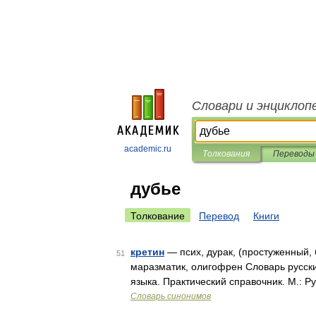
Словари и энциклоп
academic.ru
Толкования
Переводы
дубье
Толкование
Перевод
Книги
кретин
— псих, дурак, (простуженный, 
51
маразматик, олигофрен Словарь русски
языка. Практический справочник. М.: Р
Словарь синонимов