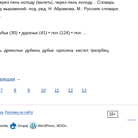
ерез пень колоду (валить), через пень колоду... Словарь
 выражений. под. ред. Н. Абрамова, М.: Русские словари,
…
бье (30) • дурачье (41) • лох (124) • лох …
 дреколье. дубина. дубье. орясина. кастет. трезубец.
дующая
→
7
8
9
10
11
12
13
ка
,
Реклама на сайте
18+
omla,
Drupal,
WordPress, MODx.