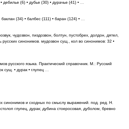
 дебилье (6) • дубье (30) • дурачье (41) • …
баклан (34) • балбес (111) • баран (124) • …
звук, чудозвон, пиздозвон, болтун, пустобрех, долдон, дятел,
ь русских синонимов. мудозвон сущ., кол во синонимов: 32 •
ов русского языка. Практический справочник. М.: Русский
ок сущ. • дурак • глупец …
их синонимов и сходных по смыслу выражений. под. ред. Н.
остолоп глупец, дурак; дубина стоеросовая, дуболом, бревно