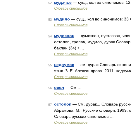
мудачье
— сущ., кол во синонимов: 12 •
52
Словарь синонимов
мудило
— сущ., кол во синонимов: 33 • 
53
Словарь синонимов
мудозвон
— думозвон, пустозвон, члено
54
остолоп, трепач, мудило, дурак Словар
баклан (34) • …
Словарь синонимов
недоумок
— см. дурак Словарь синоним
55
язык. З. Е. Александрова. 2011. недоум
Словарь синонимов
осел
— См …
56
Словарь синонимов
остолоп
— См. дурак... Словарь русск
57
Абрамова, М.: Русские словари, 1999. 
Словарь русских синонимов …
Словарь синонимов